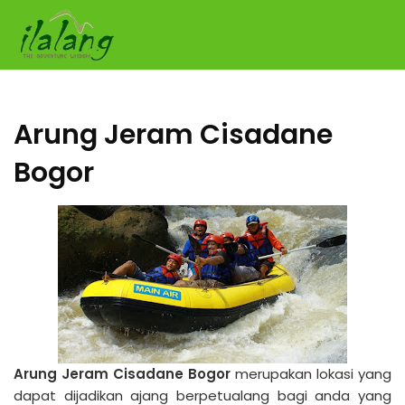
Skip
to
content
Arung Jeram Cisadane
Bogor
Arung Jeram Cisadane Bogor
merupakan lokasi yang
dapat dijadikan ajang berpetualang bagi anda yang