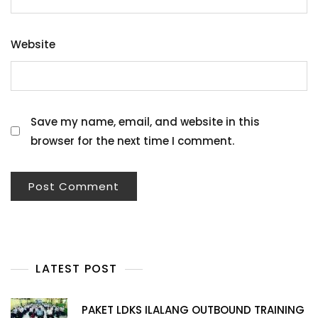
Website
Save my name, email, and website in this
browser for the next time I comment.
LATEST POST
PAKET LDKS ILALANG OUTBOUND TRAINING