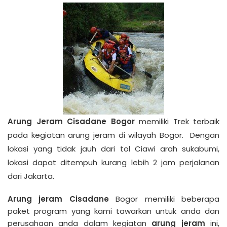
Arung Jeram Cisadane Bogor
memiliki Trek terbaik
pada kegiatan arung jeram di wilayah Bogor. Dengan
lokasi yang tidak jauh dari tol Ciawi arah sukabumi,
lokasi dapat ditempuh kurang lebih 2 jam perjalanan
dari Jakarta.
Arung jeram Cisadane
Bogor memiliki beberapa
paket program yang kami tawarkan untuk anda dan
perusahaan anda dalam kegiatan
arung jeram
ini,