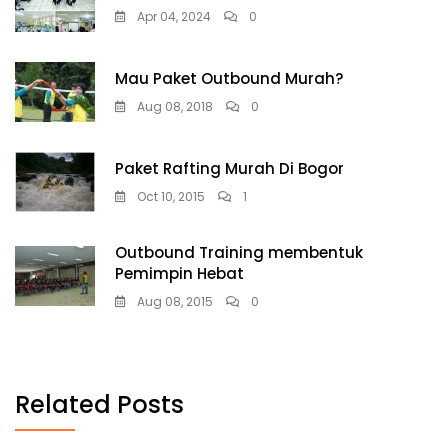
Apr 04, 2024
0
Mau Paket Outbound Murah?
Aug 08, 2018
0
Paket Rafting Murah Di Bogor
Oct 10, 2015
1
Outbound Training membentuk
Pemimpin Hebat
Aug 08, 2015
0
Related Posts