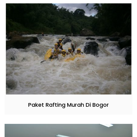
Paket Rafting Murah Di Bogor