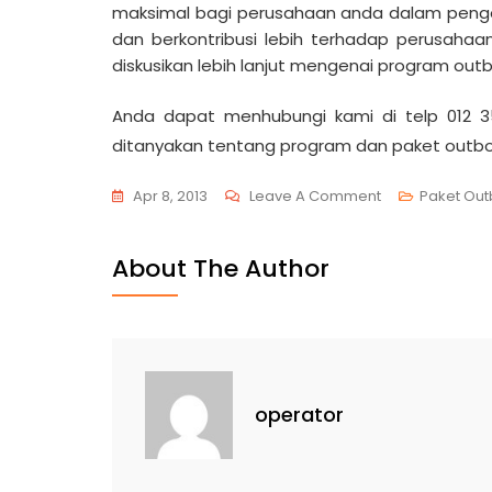
maksimal bagi perusahaan anda dalam penge
dan berkontribusi lebih terhadap perusahaan
diskusikan lebih lanjut mengenai program out
Anda dapat menhubungi kami di telp 012 35
ditanyakan tentang program dan paket outbo
On
Apr 8, 2013
Leave A Comment
Paket Ou
Paket
Outbound
About The Author
Bogor
operator