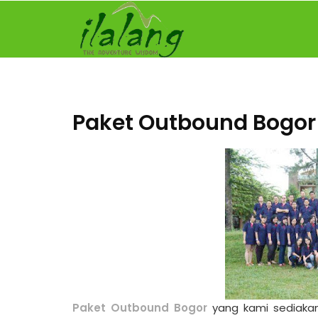
Skip
to
content
Paket Outbound Bogor
Paket Outbound Bogor
yang kami sediakan